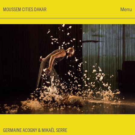
MOUSSEM CITIES DAKAR
Menu
Programma
Kalender
Over Moussem Cities Dakar
nl
fr
en
GERMAINE ACOGNY & MIKAËL SERRE