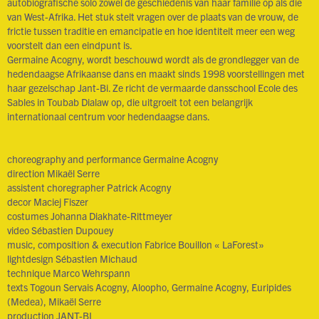
autobiografische solo zowel de geschiedenis van haar familie op als die
van West-Afrika. Het stuk stelt vragen over de plaats van de vrouw, de
frictie tussen traditie en emancipatie en hoe identiteit meer een weg
voorstelt dan een eindpunt is.
Germaine Acogny, wordt beschouwd wordt als de grondlegger van de
hedendaagse Afrikaanse dans en maakt sinds 1998 voorstellingen met
haar gezelschap Jant-Bi. Ze richt de vermaarde dansschool Ecole des
Sables in Toubab Dialaw op, die uitgroeit tot een belangrijk
internationaal centrum voor hedendaagse dans.
choreography and performance Germaine Acogny
direction Mikaël Serre
assistent choregrapher Patrick Acogny
decor Maciej Fiszer
costumes Johanna Diakhate-Rittmeyer
video Sébastien Dupouey
music, composition & execution Fabrice Bouillon « LaForest»
lightdesign Sébastien Michaud
technique Marco Wehrspann
texts Togoun Servais Acogny, Aloopho, Germaine Acogny, Euripides
(Medea), Mikaël Serre
production JANT-BI