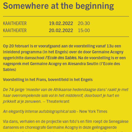
Somewhere at the beginning
KAAITHEATER
19.02.2022
20:30
KAAITHEATER
20.02.2022
15:00
Op 20 februari is er voorafgaand aan de voorstelling vanaf 13u een
inleidend programma (in het Engels) over de door Germaine Acogny
opgerichtte dansschool
l’Ecole des Sables
. Na de voorstelling is er een
nagesprek met Germaine Acogny en Alesandra Seutin (l’Ecole des
Sables)
Voorstelling in het Frans, boventiteld in het Engels
De 74-jarige ‘moeder van de Afrikaanse hedendaagse dans’ raakt je met
haar overrompelende solo vol in het middenrif, doorboort je hart en
prikkelt al je zenuwen.
– Theaterkrant
An elegantly intense autobiographical solo
- New York Times
Via dans, verhalen en de projectie van foto’s en film roept de Senegalese
danseres en choreografe Germaine Acogny in deze geëngageerde